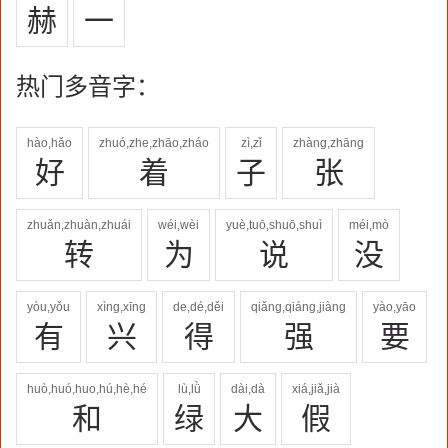
赫
一
热门多音字：
hào,hǎo
zhuó,zhe,zhāo,zháo
zì,zǐ
zhàng,zhāng
好
着
子
张
zhuǎn,zhuàn,zhuái
wéi,wèi
yuè,tuō,shuō,shuì
méi,mò
转
为
说
没
yòu,yǒu
xìng,xīng
de,dé,děi
qiǎng,qiáng,jiàng
yào,yāo
有
兴
得
强
要
huò,huó,huo,hú,hè,hé
lù,lǜ
dài,dà
xiá,jiǎ,jià
和
绿
大
假