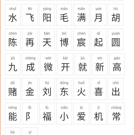
shuǐ
fēi
yáng
máo
mǎn
yuè
hú
水
飞
阳
毛
满
月
胡
chén
zài
tiān
bó
chén
qǐ
yuán
陈
再
天
博
宸
起
圆
jiǔ
chéng
wēi
kāi
jiù
xīn
gāo
九
成
微
开
就
新
高
dǔ
jīn
liú
dōng
huǒ
xǐ
chū
赌
金
刘
东
火
喜
出
néng
fǔ
fú
xiǎo
ài
jī
cháng
能
阝
福
小
爱
机
常
hè
yī