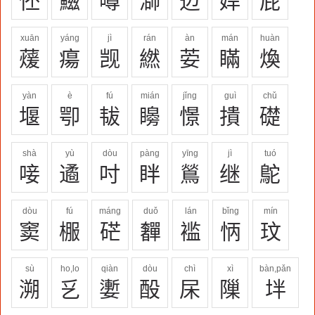
伾
鰦
噂
溮
辺
娨
屁
xuān
yáng
jì
rán
àn
mán
huàn
蕿
瘍
觊
繎
荌
瞞
煥
yàn
è
fú
mián
jǐng
guì
chǔ
堰
卾
韨
矈
憬
撌
礎
shà
yù
dòu
pàng
yīng
jì
tuó
唼
遹
吋
眫
鶑
继
鴕
dòu
fú
máng
duǒ
lán
bǐng
mín
窦
棴
硭
奲
褴
怲
玟
sù
ho,lo
qiàn
dòu
chì
xì
bàn,pǎn
溯
乥
嬱
酘
杘
隟
坢