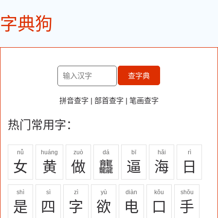
字典狗
查字典
拼音查字
|
部首查字
|
笔画查字
热门常用字：
nǚ
huáng
zuò
dá
bī
hǎi
rì
女
黄
做
龘
逼
海
日
shì
sì
zì
yù
diàn
kǒu
shǒu
是
四
字
欲
电
口
手