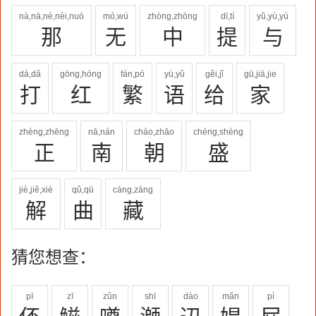
nà,nā,nè,nèi,nuó
mó,wú
zhòng,zhōng
dī,tí
yǔ,yù,yú
那
无
中
提
与
dá,dǎ
gōng,hóng
fán,pó
yù,yǔ
gěi,jǐ
gū,jiā,jie
打
红
繁
语
给
家
zhèng,zhēng
nā,nán
cháo,zhāo
chéng,shèng
正
南
朝
盛
jiè,jiě,xiè
qǔ,qū
cáng,zàng
解
曲
藏
猜您想查：
pī
zī
zǔn
shī
dào
mǎn
pì