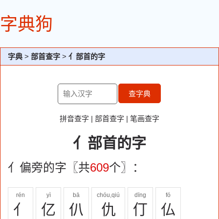
字典狗
字典
>
部首查字
>
亻部首的字
查字典
拼音查字
|
部首查字
|
笔画查字
亻部首的字
亻偏旁的字〖共
609
个〗：
rén
yì
bā
chóu,qiú
dīng
fó
亻
亿
仈
仇
仃
仏