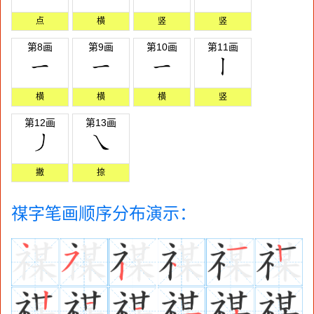
点
横
竖
竖
第8画
第9画
第10画
第11画
横
横
横
竖
第12画
第13画
撇
捺
禖字笔画顺序分布演示：