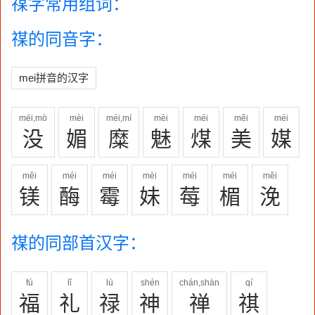
禖字常用组词：
禖的同音字：
mei拼音的汉字
méi,mò
mèi
méi,mí
mèi
méi
měi
méi
没
媚
糜
魅
煤
美
媒
měi
méi
méi
mèi
méi
méi
měi
镁
酶
霉
妹
莓
楣
浼
禖的同部首汉字：
fú
lǐ
lù
shén
chán,shàn
qí
福
礼
禄
神
禅
祺