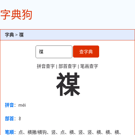
字典狗
字典
>
禖
查字典
拼音查字
|
部首查字
|
笔画查字
禖
拼音
：méi
部首
：
礻
笔顺
：点、横撇/横钩、竖、点、横、竖、竖、横、横、横、