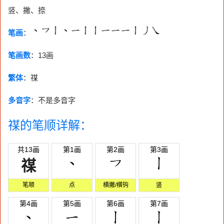
竖、撇、捺
笔画
：
笔画数
：
13画
繁体
：禖
多音字
：不是多音字
禖的笔顺详解：
共13画
第1画
第2画
第3画
禖
笔顺
点
横撇/横钩
竖
第4画
第5画
第6画
第7画