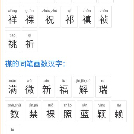
xiáng
guàn
zhòu,zhù
qí
zhēn
zhēn
祥
祼
祝
祁
禛
祯
tiāo
qí
祧
祈
禖的同笔画数汉字：
mǎn
wēi
xīn
fú
jiè,jiě,xiè
ruì
满
微
新
福
解
瑞
shù,shǔ
jìn,jīn
luǒ
zhào
lán
yíng
lái
数
禁
裸
照
蓝
颖
赖
lù