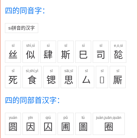
四的同音字：
si拼音的汉字
sī
shì,sì
sì
sī
sì
sī
e,o,si
丝
似
肆
斯
巳
司
旕
sǐ
sì,shí,yì
sī
sāi,sī
sī
sī
sī
死
食
锶
思
厶

厮
四的同部首汉字：
yuán
yīn
qiú
pǔ
tú
juàn,juān,quān
圆
因
囚
圃
圖
圈