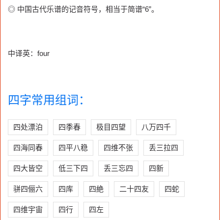
◎ 中国古代乐谱的记音符号，相当于简谱“6”。
中译英：four
四字常用组词：
四处漂泊
四季春
极目四望
八万四千
四海同春
四平八稳
四维不张
丢三拉四
四大皆空
低三下四
丢三忘四
四新
骈四俪六
四库
四絶
二十四友
四蛇
四维宇宙
四行
四左