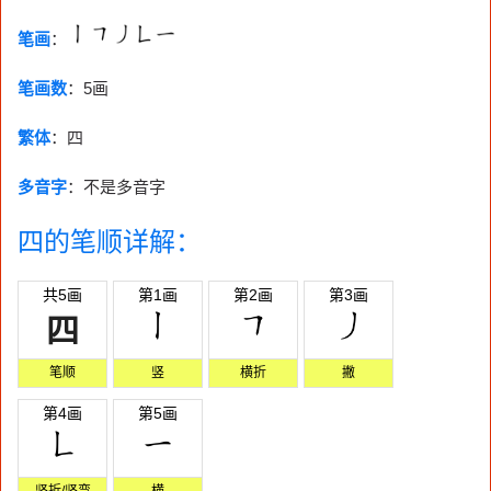
笔画
：
笔画数
：
5画
繁体
：四
多音字
：不是多音字
四的笔顺详解：
共5画
第1画
第2画
第3画
四
笔顺
竖
横折
撇
第4画
第5画
竖折/竖弯
横