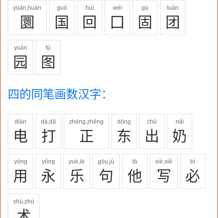
yuán,huán
guó
huí
wéi
gù
tuán
圜
国
回
囗
固
团
yuán
tú
园
图
四的同笔画数汉字：
diàn
dá,dǎ
zhèng,zhēng
dōng
chū
nǎi
电
打
正
东
出
奶
yòng
yǒng
yuè,lè
gōu,jù
tā
xiè,xiě
bì
用
永
乐
句
他
写
必
shù,zhú
术