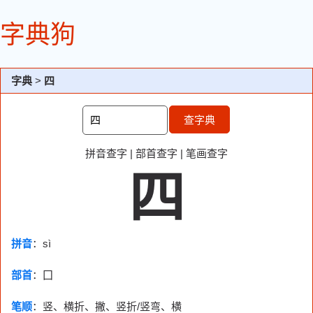
字典狗
字典
>
四
查字典
拼音查字
|
部首查字
|
笔画查字
四
拼音
：sì
部首
：
囗
笔顺
：竖、横折、撇、竖折/竖弯、横