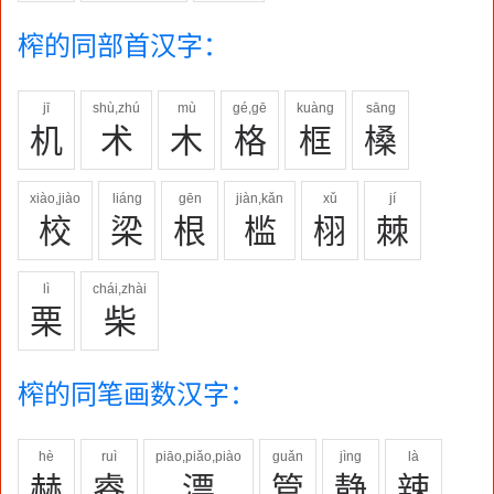
榨的同部首汉字：
jī
shù,zhú
mù
gé,gē
kuàng
sāng
机
术
木
格
框
槡
xiào,jiào
liáng
gēn
jiàn,kǎn
xǔ
jí
校
梁
根
槛
栩
棘
lì
chái,zhài
栗
柴
榨的同笔画数汉字：
hè
ruì
piāo,piǎo,piào
guǎn
jìng
là
赫
睿
漂
管
静
辣