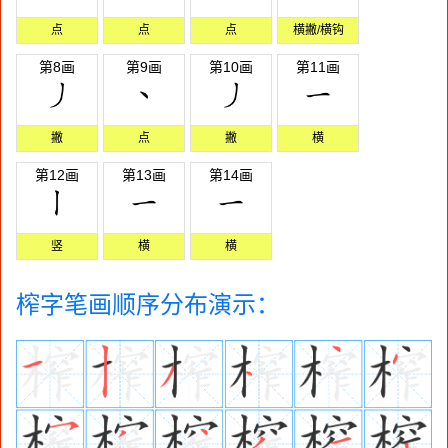
点
点
点
横撇/横钩
第8画
第9画
第10画
第11画
撇
点
撇
横
第12画
第13画
第14画
竖
横
横
榨字笔画顺序分布演示：