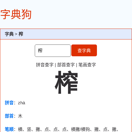
字典狗
字典
>
榨
查字典
拼音查字
|
部首查字
|
笔画查字
榨
拼音
：zhà
部首
：
木
笔顺
：横、竖、撇、点、点、点、横撇/横钩、撇、点、撇、