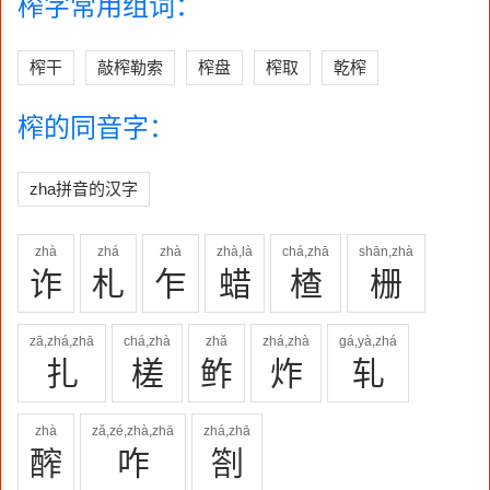
榨字常用组词：
榨干
敲榨勒索
榨盘
榨取
乾榨
榨的同音字：
zha拼音的汉字
zhà
zhá
zhà
zhà,là
chá,zhā
shān,zhà
诈
札
乍
蜡
楂
栅
zā,zhá,zhā
chá,zhà
zhǎ
zhá,zhà
gá,yà,zhá
扎
槎
鲊
炸
轧
zhà
zǎ,zé,zhà,zhā
zhá,zhā
醡
咋
劄