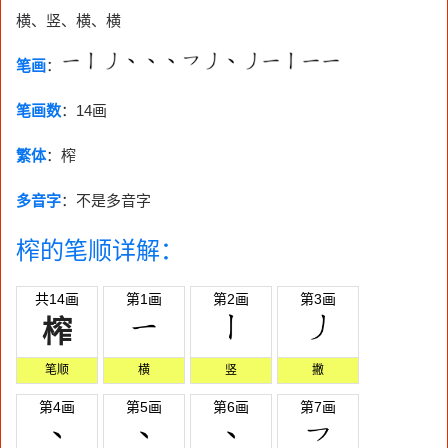
横、竖、横、横
笔画
：
笔画数
：
14画
繁体
：榨
多音字
：不是多音字
榨的笔顺详解：
共14画
第1画
第2画
第3画
榨
笔顺
横
竖
撇
第4画
第5画
第6画
第7画