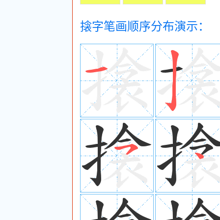
搇字笔画顺序分布演示：