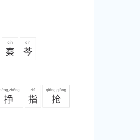
qín
qín
秦
芩
hèng,zhēng
zhǐ
qiǎng,qiāng
挣
指
抢