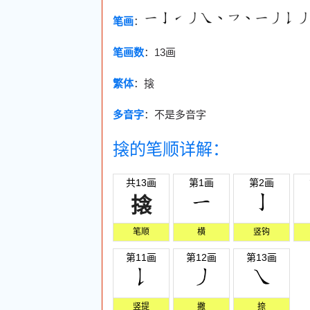
笔画
：
笔画数
：
13画
繁体
：搇
多音字
：不是多音字
搇的笔顺详解：
共13画
第1画
第2画
搇
笔顺
横
竖钩
第11画
第12画
第13画
竖提
撇
捺