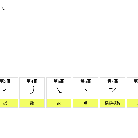
第3画
第4画
第5画
第6画
第7画
第
提
撇
捺
点
横撇/横钩