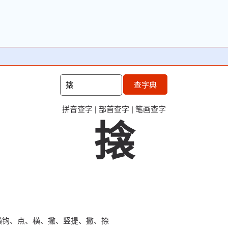
查字典
拼音查字
|
部首查字
|
笔画查字
搇
横钩、点、横、撇、竖提、撇、捺