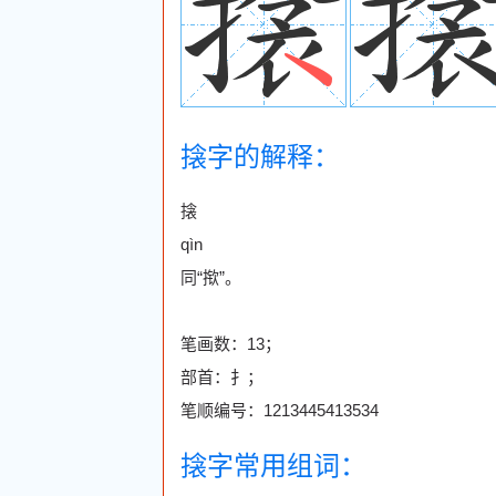
搇字的解释：
搇
qìn
同“揿”。
笔画数：13；
部首：扌；
笔顺编号：1213445413534
搇字常用组词：