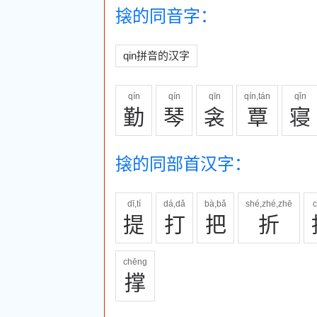
搇的同音字：
qin拼音的汉字
qín
qín
qīn
qín,tán
qǐn
勤
琴
衾
覃
寝
搇的同部首汉字：
dī,tí
dá,dǎ
bà,bǎ
shé,zhé,zhē
提
打
把
折
chēng
撑