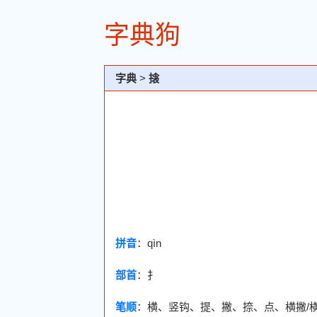
字典狗
字典
>
搇
拼音
：qìn
部首
：
扌
笔顺
：横、竖钩、提、撇、捺、点、横撇/