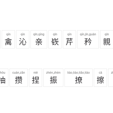
qín
qìn
qīn,qìng
qīn
qín
qín,jīn,guān
qīn
禽
沁
亲
嵚
芹
矜
親
chōu
cuán,zǎn
niē
zhèn,zhèn
liáo,liào,liǎo,liāo
cā
z
抽
攒
捏
振
撩
擦