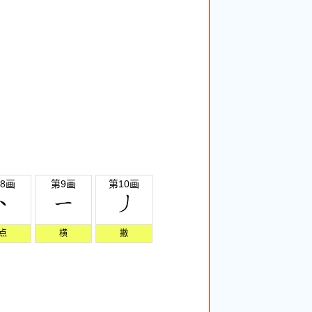
8画
第9画
第10画
点
横
撇