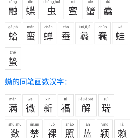
róng
dié
chóng,huǐ
mì
xiè
dù
融
蝶
虫
蜜
蟹
蠹
gé,há
mán
chán
cán
luó,lǐ,lí
chǔn
wā
蛤
蛮
蝉
蚕
蠡
蠢
蛙
zhé
蛰
蜐的同笔画数汉字：
mǎn
wēi
xīn
fú
jiè,jiě,xiè
ruì
满
微
新
福
解
瑞
shù,shǔ
jìn,jīn
luǒ
zhào
lán
yíng
lái
数
禁
裸
照
蓝
颖
赖