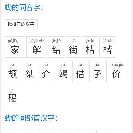
蜐的同音字：
jie拼音的汉字
gū,jiā,jie
jiè,jiě,xiè
jié,jiē
jiē
jié,jú
jiē,kǎi
家
解
结
街
桔
楷
jié
jié
jiè
jié
jiè
jié
jià,jie,jiè
颉
桀
介
竭
借
孑
价
jié
碣
蜐的同部首汉字：