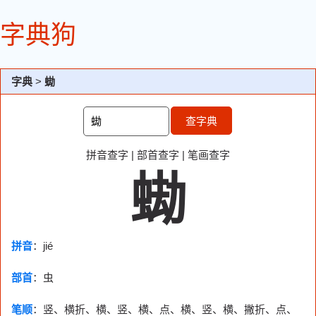
字典狗
字典
>
蜐
查字典
拼音查字
|
部首查字
|
笔画查字
蜐
拼音
：jié
部首
：
虫
笔顺
：竖、横折、横、竖、横、点、横、竖、横、撇折、点、