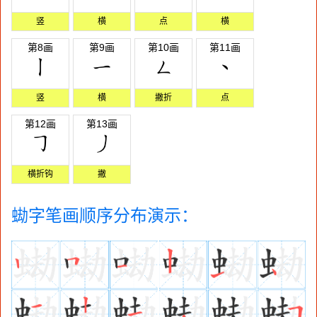
竖
横
点
横
第8画
第9画
第10画
第11画
竖
横
撇折
点
第12画
第13画
横折钩
撇
蜐字笔画顺序分布演示：