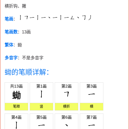
横折钩、撇
笔画
：
笔画数
：
13画
繁体
：蜐
多音字
：不是多音字
蜐的笔顺详解：
共13画
第1画
第2画
第3画
蜐
笔顺
竖
横折
横
第4画
第5画
第6画
第7画