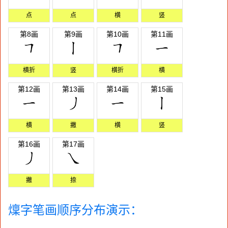
点
点
横
竖
第8画
第9画
第10画
第11画
横折
竖
横折
横
第12画
第13画
第14画
第15画
横
撇
横
竖
第16画
第17画
撇
捺
燣字笔画顺序分布演示：