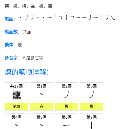
横、撇、横、竖、撇、捺
笔画
：
笔画数
：
17画
繁体
：燣
多音字
：不是多音字
燣的笔顺详解：
共17画
第1画
第2画
第3画
燣
笔顺
点
撇
撇
第4画
第5画
第6画
第7画