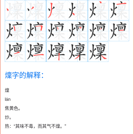
燣字的解释：
燣
lán
焦黄色。
炒。
热：“其味不毒，而其气不燣。”