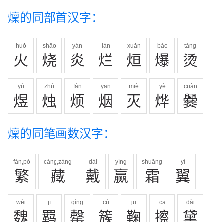
燣的同部首汉字：
huǒ
shāo
yán
làn
xuǎn
bào
tàng
火
烧
炎
烂
烜
爆
烫
yù
zhú
fán
yān
miè
yè
cuàn
煜
烛
烦
烟
灭
烨
爨
燣的同笔画数汉字：
fán,pó
cáng,zàng
dài
yíng
shuāng
yì
繁
藏
戴
赢
霜
翼
wèi
jī
qìng
cù
jū
cā
dài
魏
羁
罄
簇
鞠
擦
黛