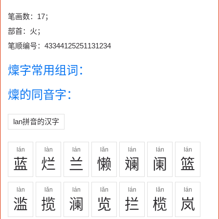
笔画数：17；
部首：火；
笔顺编号：43344125251131234
燣字常用组词：
燣的同音字：
lan拼音的汉字
lán
làn
lán
lǎn
lán
lán
lán
蓝
烂
兰
懒
斓
阑
篮
làn
lǎn
lán
lǎn
lán
lǎn
lán
滥
揽
澜
览
拦
榄
岚