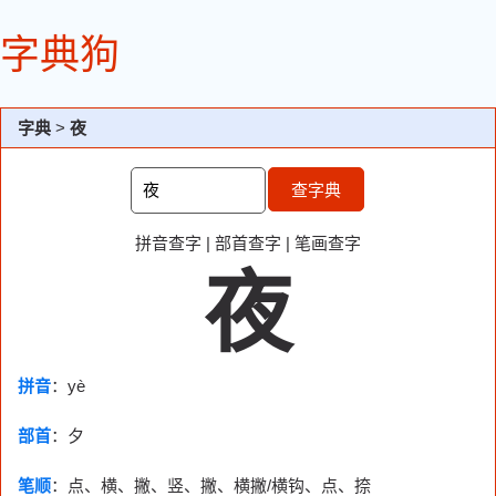
字典狗
字典
>
夜
查字典
拼音查字
|
部首查字
|
笔画查字
夜
拼音
：yè
部首
：
夕
笔顺
：点、横、撇、竖、撇、横撇/横钩、点、捺