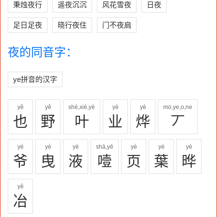
秉烛夜行
遥夜沉沉
风花雪夜
日夜
足日足夜
晓行夜住
门不夜扃
夜的同音字：
ye拼音的汉字
yě
yě
shè,xié,yè
yè
yè
mo,ye,o,ne
也
野
叶
业
烨
丆
yé
yè
yè
shā,yē
yè
yè
yè
爷
曳
液
噎
页
葉
晔
yě
冶