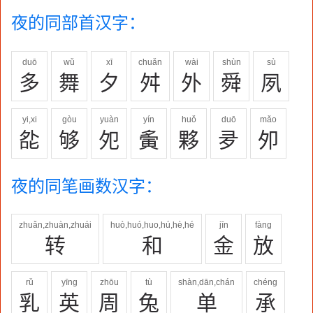
夜的同部首汉字：
duō
wǔ
xī
chuǎn
wài
shùn
sù
多
舞
夕
舛
外
舜
夙
yi,xi
gòu
yuàn
yín
huǒ
duō
mǎo
夞
够
夗
夤
夥
夛
夘
夜的同笔画数汉字：
zhuǎn,zhuàn,zhuái
huò,huó,huo,hú,hè,hé
jīn
fàng
转
和
金
放
rǔ
yīng
zhōu
tù
shàn,dān,chán
chéng
乳
英
周
兔
单
承