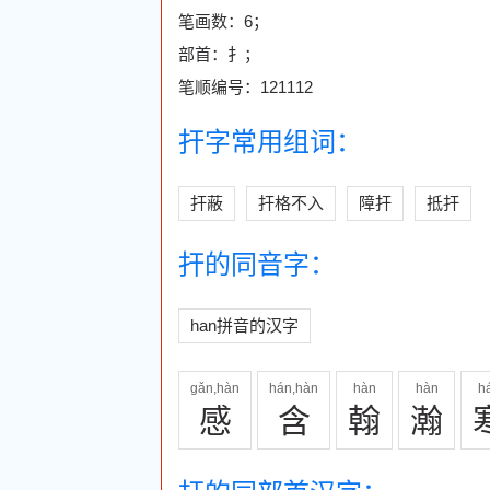
笔画数：6；
部首：扌；
笔顺编号：121112
扞字常用组词：
扞蔽
扞格不入
障扞
抵扞
扞的同音字：
han拼音的汉字
gǎn,hàn
hán,hàn
hàn
hàn
h
感
含
翰
瀚