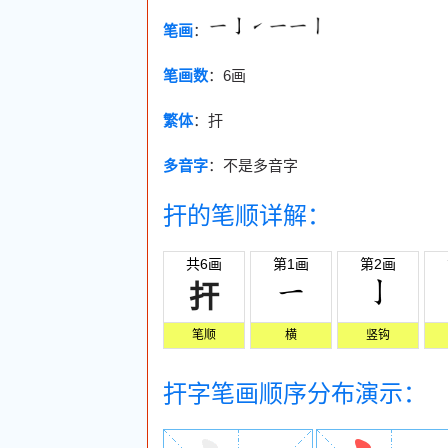
笔画
：
笔画数
：
6画
繁体
：扞
多音字
：不是多音字
扞的笔顺详解：
共6画
第1画
第2画
扞
笔顺
横
竖钩
扞字笔画顺序分布演示：