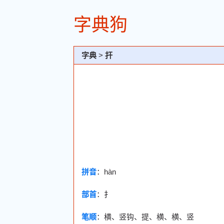
字典狗
字典
>
扞
拼音
：hàn
部首
：
扌
笔顺
：横、竖钩、提、横、横、竖