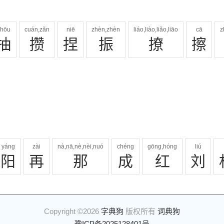
chōu
cuán,zǎn
niē
zhèn,zhèn
liáo,liào,liǎo,liāo
cā
z
抽
攒
捏
振
撩
擦
yáng
zài
nà,nā,nè,nèi,nuó
chéng
gōng,hóng
liú
阳
再
那
成
红
刘
Copyright ©2026
字典狗
版权所有
词典狗
豫ICP备2025128401号