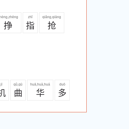
hèng,zhēng
zhǐ
qiǎng,qiāng
挣
指
抢
jī
qǔ,qū
huā,huà,huá
duō
机
曲
华
多