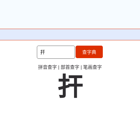
查字典
拼音查字
|
部首查字
|
笔画查字
扞