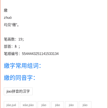
繳
zhuó
均见“缴”。
笔画数：19；
部首：糹；
笔顺编号：5544443251141533134
繳字常用组词：
繳的同音字：
jiao拼音的汉字
jiào,jué
xiào,jiào
jiào
jiāo
jiāo
jiào