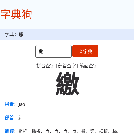
字典狗
字典
>
繳
查字典
拼音查字
|
部首查字
|
笔画查字
繳
拼音
：jiǎo
部首
：
糹
笔顺
：撇折、撇折、点、点、点、点、撇、竖、横折、横、