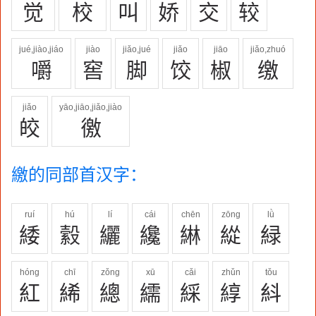
觉
校
叫
娇
交
较
jué,jiào,jiáo
jiào
jiǎo,jué
jiǎo
jiāo
jiǎo,zhuó
嚼
窖
脚
饺
椒
缴
jiǎo
yāo,jiāo,jiǎo,jiào
皎
徼
繳的同部首汉字：
ruí
hú
lí
cái
chēn
zōng
lǜ
緌
縠
纚
纔
綝
緃
緑
hóng
chī
zǒng
xū
cǎi
zhǔn
tǒu
紅
絺
總
繻
綵
綧
紏