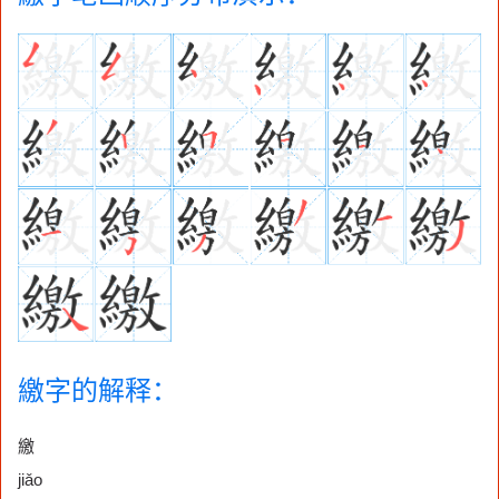
繳字的解释：
繳
jiǎo