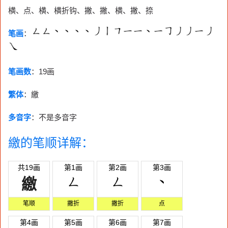
横、点、横、横折钩、撇、撇、横、撇、捺
笔画
：
笔画数
：
19画
繁体
：繳
多音字
：不是多音字
繳的笔顺详解：
共19画
第1画
第2画
第3画
繳
笔顺
撇折
撇折
点
第4画
第5画
第6画
第7画