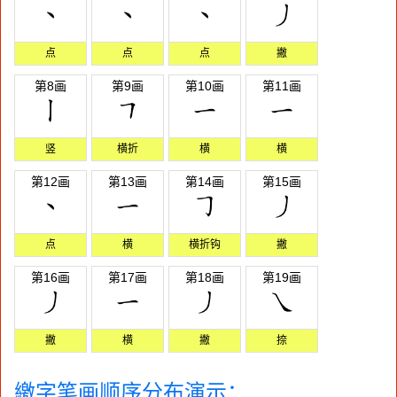
点
点
点
撇
第8画
第9画
第10画
第11画
竖
横折
横
横
第12画
第13画
第14画
第15画
点
横
横折钩
撇
第16画
第17画
第18画
第19画
撇
横
撇
捺
繳字笔画顺序分布演示：