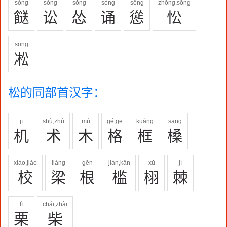
sòng
sòng
sǒng
sòng
sǒng
zhōng,sōng
餸
讼
怂
诵
慫
忪
sōng
凇
松的同部首汉字：
jī
shù,zhú
mù
gé,gē
kuàng
sāng
机
术
木
格
框
槡
xiào,jiào
liáng
gēn
jiàn,kǎn
xǔ
jí
校
梁
根
槛
栩
棘
lì
chái,zhài
栗
柴