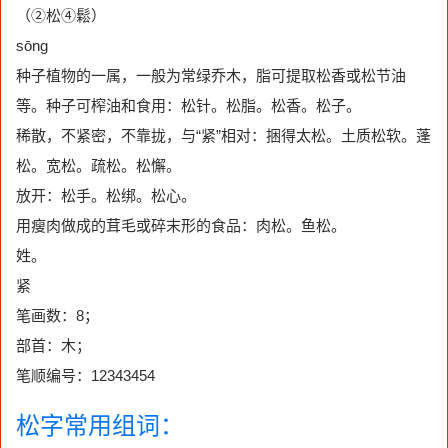
（②松④鬆）
sōng
种子植物的一属，一般为常绿乔木，脂可提取松香或松节油
等。种子可榨油和食用：松针。松脂。松香。松子。
稀散，不紧密，不靠拢，与“紧”相对：捆得太松。土质松软。蓬
松。宽松。疏松。松懈。
放开：松手。松绑。松心。
用瘦肉做成的茸毛或碎末形的食品：肉松。鱼松。
姓。
紧
笔画数：8；
部首：木；
笔顺编号：12343454
松字常用组词：