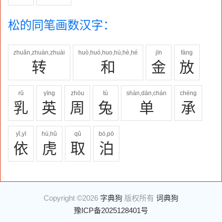
松的同笔画数汉字：
zhuǎn,zhuàn,zhuái
huò,huó,huo,hú,hè,hé
jīn
fàng
转
和
金
放
rǔ
yīng
zhōu
tù
shàn,dān,chán
chéng
乳
英
周
兔
单
承
yǐ,yī
hù,hǔ
qǔ
bó,pō
依
虎
取
泊
Copyright ©2026
字典狗
版权所有
词典狗
豫ICP备2025128401号