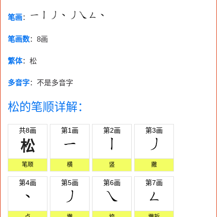
笔画
：
笔画数
：
8画
繁体
：松
多音字
：不是多音字
松的笔顺详解：
共8画
第1画
第2画
第3画
松
笔顺
横
竖
撇
第4画
第5画
第6画
第7画
点
撇
捺
撇折