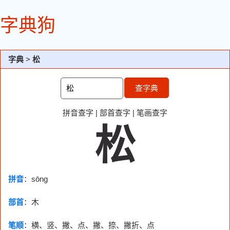
字典狗
字典
>
松
查字典
拼音查字
|
部首查字
|
笔画查字
松
拼音
：sōng
部首
：
木
笔顺
：横、竖、撇、点、撇、捺、撇折、点