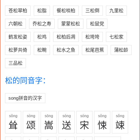
苍松翠柏
松脂
餐松啖柏
三松倒
九里松
六朝松
乔松之寿
蒙蒙松松
松鼠党
鹤发松姿
松鸡
松柏后凋
松垮垮
七松家
松萝共倚
松畹
松水之鱼
松尾芭蕉
蒲松龄
三品松
松的同音字：
song拼音的汉字
sǒng
sòng
sōng
sòng
sòng
sǒng
sǒng
耸
颂
嵩
送
宋
悚
竦