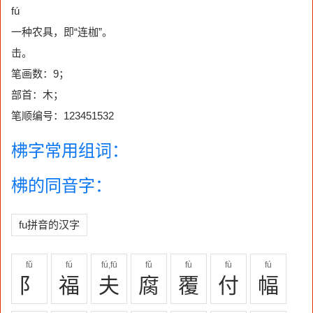
fú
一种农具，即“连枷”。
击。
笔画数：9；
部首：木；
笔顺编号：123451532
柫字常用组词：
柫的同音字：
fu拼音的汉字
fǔ
fú
fú,fū
fǔ
fù
fù
fú
阝
福
夫
腐
覆
付
幅