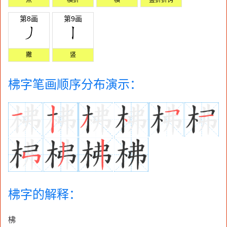
第8画
第9画
撇
竖
柫字笔画顺序分布演示：
柫字的解释：
柫