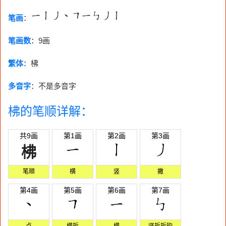
笔画
：
笔画数
：
9画
繁体
：柫
多音字
：不是多音字
柫的笔顺详解：
共9画
第1画
第2画
第3画
柫
笔顺
横
竖
撇
第4画
第5画
第6画
第7画
点
横折
横
竖折折钩