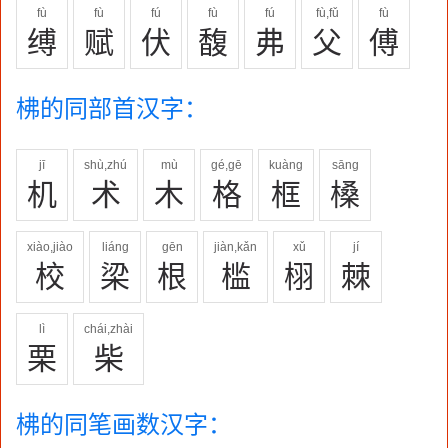
fù
fù
fú
fù
fú
fù,fǔ
fù
缚
赋
伏
馥
弗
父
傅
柫的同部首汉字：
jī
shù,zhú
mù
gé,gē
kuàng
sāng
机
术
木
格
框
槡
xiào,jiào
liáng
gēn
jiàn,kǎn
xǔ
jí
校
梁
根
槛
栩
棘
lì
chái,zhài
栗
柴
柫的同笔画数汉字：