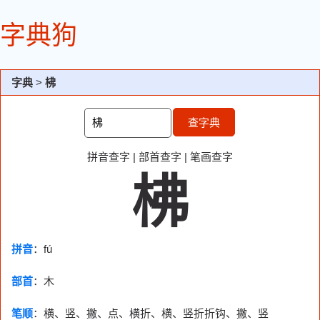
字典狗
字典
>
柫
查字典
拼音查字
|
部首查字
|
笔画查字
柫
拼音
：fú
部首
：
木
笔顺
：横、竖、撇、点、横折、横、竖折折钩、撇、竖