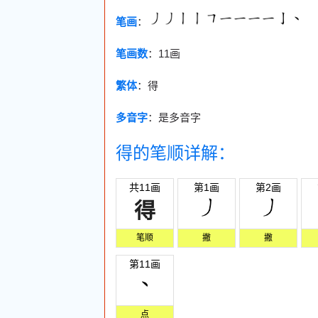
笔画
：
笔画数
：
11画
繁体
：得
多音字
：是多音字
得的笔顺详解：
共11画
第1画
第2画
得
笔顺
撇
撇
第11画
点