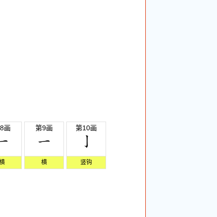
8画
第9画
第10画
横
横
竖钩