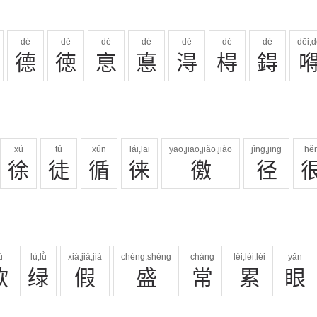
dé
dé
dé
dé
dé
dé
dé
dēi,
德
徳
恴
悳
淂
棏
鍀
xú
tú
xún
lái,lāi
yāo,jiāo,jiǎo,jiào
jìng,jīng
hě
徐
徒
循
徕
徼
径
ù
lù,lǜ
xiá,jiǎ,jià
chéng,shèng
cháng
lěi,lèi,léi
yǎn
欲
绿
假
盛
常
累
眼