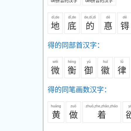
de拼音的汉字
dei拼音的汉字
dì,de
dǐ,de
de,dí,dì
dé
dé
地
底
的
惪
锝
得的同部首汉字：
wēi
héng
yù
huī
lǜ
微
衡
御
徽
律
得的同笔画数汉字：
huáng
zuò
zhuó,zhe,zhāo,zháo
y
黄
做
着