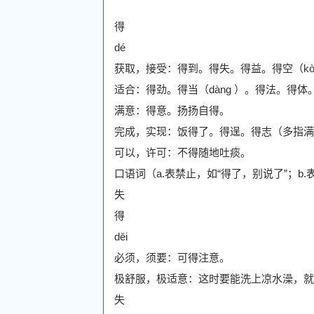
得
dé
获取，接受：得到。得失。得益。得空（kò
适合：得劲。得当（dàng ）。得法。得体
满意：得意。扬扬自得。
完成，实现：饭得了。得逞。得志（多指满
可以，许可：不得随地吐痰。
口语词（a.表禁止，如“得了，别说了”；b.
失
得
děi
必须，须要：可得注意。
极舒服，极适意：这时要能洗上凉水澡，就
失