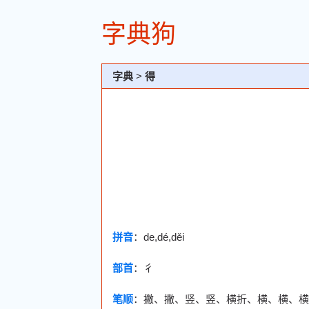
字典狗
字典
>
得
拼音
：de,dé,děi
部首
：
彳
笔顺
：撇、撇、竖、竖、横折、横、横、横