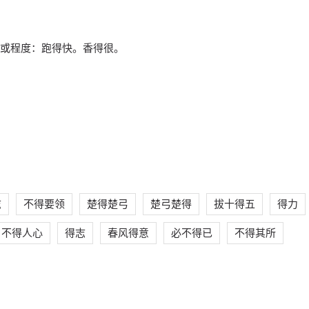
或程度：跑得快。香得很。
志
不得要领
楚得楚弓
楚弓楚得
拔十得五
得力
不得人心
得志
春风得意
必不得已
不得其所