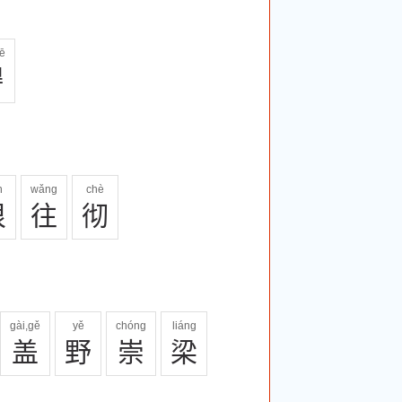
dē
嘚
n
wǎng
chè
很
往
彻
gài,gě
yě
chóng
liáng
盖
野
崇
梁