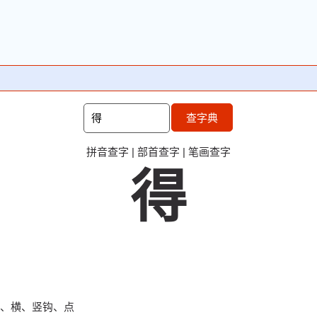
查字典
拼音查字
|
部首查字
|
笔画查字
得
、横、竖钩、点