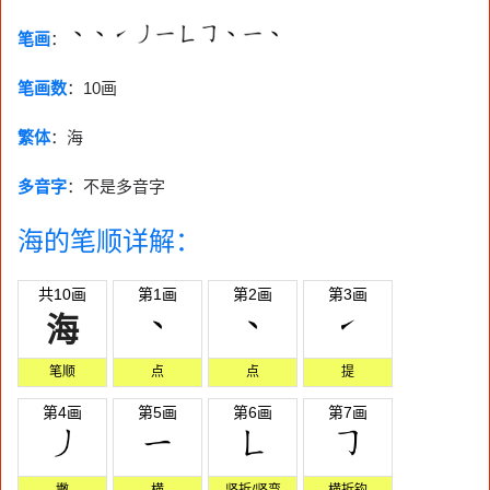
笔画
：
笔画数
：
10画
繁体
：海
多音字
：不是多音字
海的笔顺详解：
共10画
第1画
第2画
第3画
海
笔顺
点
点
提
第4画
第5画
第6画
第7画
撇
横
竖折/竖弯
横折钩