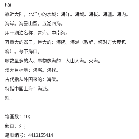
hǎi
靠近大陆，比洋小的水域：海洋。海域。海拔。海疆。海内。
海岸。海誓山盟。五湖四海。
用于湖泊名称：青海。中南海。
容量大的器皿，巨大的：海碗。海涵（敬辞，称对方大度包
容）。夸下海口。
喻数量多的人、事物像海的：人山人海。火海。
漫无目标地：海骂。海找。
古代指从外国来的：海棠。
特指中国上海：海派。
姓。
笔画数：10；
部首：氵；
笔顺编号：4413155414