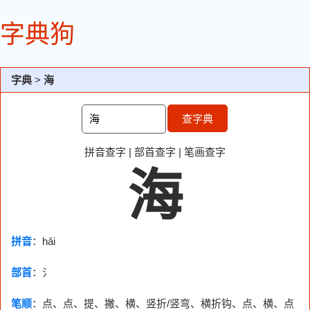
字典狗
字典
>
海
查字典
拼音查字
|
部首查字
|
笔画查字
海
拼音
：hǎi
部首
：
氵
笔顺
：点、点、提、撇、横、竖折/竖弯、横折钩、点、横、点