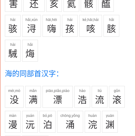
害
还
亥
氦
骸
醢
hài
hǎi,xún
hāi,hēi
hái
ké,hāi,hái
hǎi
骇
浔
嗨
孩
咳
胲
hài
hǎi
駴
烸
海的同部首汉字：
méi,mò
mǎn
piāo,piǎo,piào
hào
liú
gǔn
没
满
漂
浩
流
滚
màn
yuán
bó,pō
chōng,yǒng
huàn
yuān
漫
沅
泊
涌
浣
渊