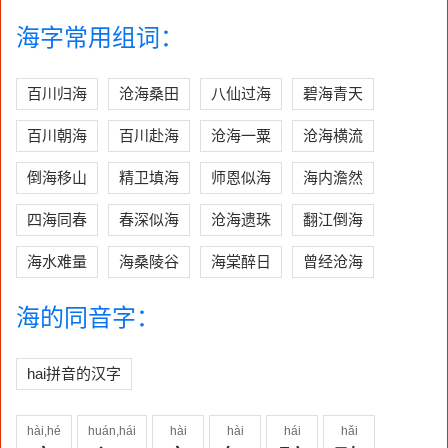
海字常用组词：
百川归海
沧海桑田
八仙过海
碧海青天
百川朝海
百川赴海
沧海一粟
沧海横流
倒海移山
精卫填海
师恩似海
海内澹然
四海同春
春深似海
沧海遗珠
翻江倒海
海水难量
海桑陵谷
海棠醉日
曾经沧海
海的同音字：
hai拼音的汉字
hài,hé
huán,hái
hài
hài
hái
hǎi