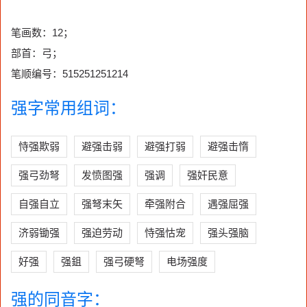
笔画数：12；
部首：弓；
笔顺编号：515251251214
强字常用组词：
恃强欺弱
避强击弱
避强打弱
避强击惰
强弓劲弩
发愤图强
强调
强奸民意
自强自立
强弩末矢
牵强附合
遇强屈强
济弱锄强
强迫劳动
恃强怙宠
强头强脑
好强
强鉏
强弓硬弩
电场强度
强的同音字：