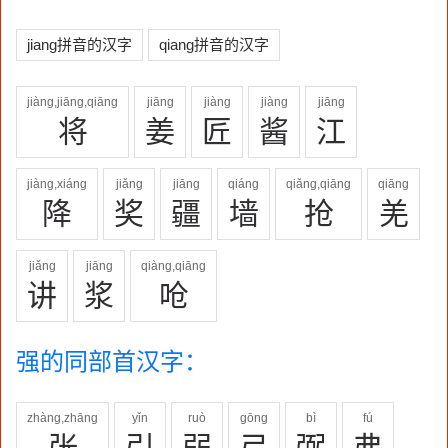
jiang拼音的汉字
qiang拼音的汉字
jiàng,jiāng,qiāng
jiāng
jiàng
jiàng
jiāng
将
姜
匠
酱
江
jiàng,xiáng
jiǎng
jiāng
qiáng
qiǎng,qiāng
qiāng
降
奖
疆
墙
抢
羌
jiǎng
jiāng
qiàng,qiāng
讲
浆
呛
强的同部首汉字：
zhàng,zhāng
yǐn
ruò
gōng
bì
fú
张
引
弱
弓
弼
弗