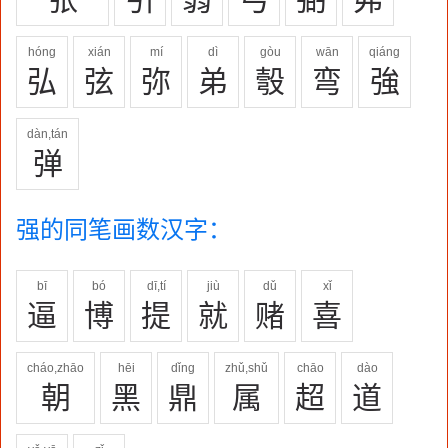
hóng
xián
mí
dì
gòu
wān
qiáng
弘
弦
弥
弟
彀
弯
強
dàn,tán
弹
强的同笔画数汉字：
bī
bó
dī,tí
jiù
dǔ
xǐ
逼
博
提
就
赌
喜
cháo,zhāo
hēi
dǐng
zhǔ,shǔ
chāo
dào
朝
黑
鼎
属
超
道