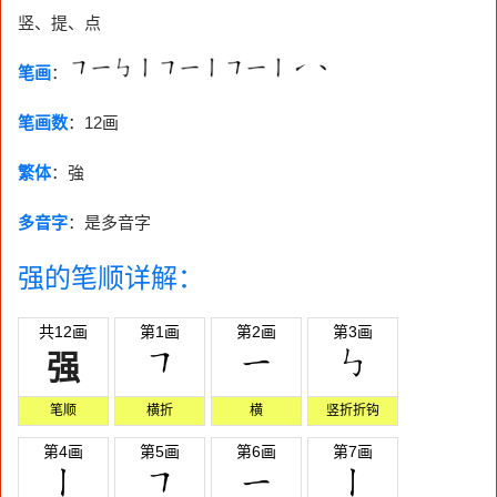
竖、提、点
笔画
：
笔画数
：
12画
繁体
：強
多音字
：是多音字
强的笔顺详解：
共12画
第1画
第2画
第3画
强
笔顺
横折
横
竖折折钩
第4画
第5画
第6画
第7画