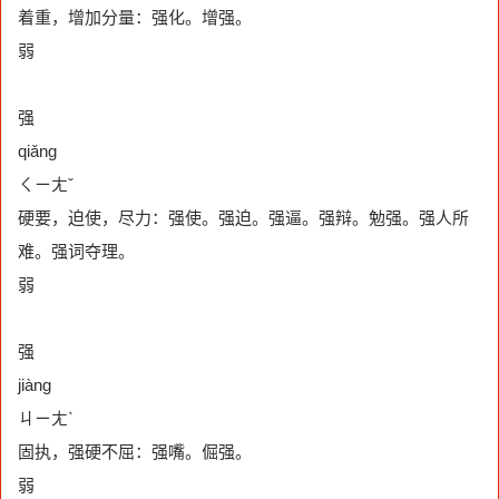
着重，增加分量：强化。增强。
弱
强
qiǎng
ㄑㄧㄤˇ
硬要，迫使，尽力：强使。强迫。强逼。强辩。勉强。强人所
难。强词夺理。
弱
强
jiàng
ㄐㄧㄤˋ
固执，强硬不屈：强嘴。倔强。
弱