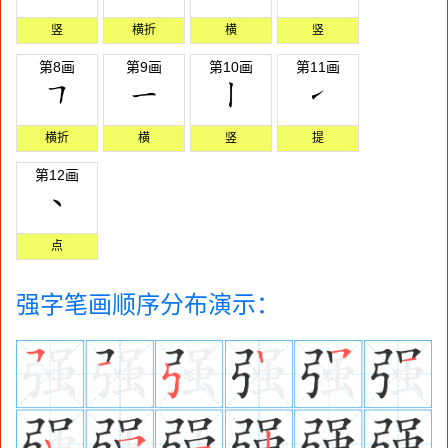
竖
横折
横
竖
第8画
第9画
第10画
第11画
横折
横
竖
提
第12画
点
强字笔画顺序分布演示：