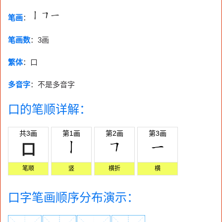
笔画
：
笔画数
：
3画
繁体
：口
多音字
：不是多音字
口的笔顺详解：
共3画
第1画
第2画
第3画
口
笔顺
竖
横折
横
口字笔画顺序分布演示：