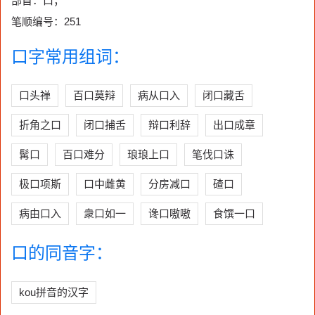
部首：口；
笔顺编号：251
口字常用组词：
口头禅
百口莫辩
病从口入
闭口藏舌
折角之口
闭口捕舌
辩口利辞
出口成章
髯口
百口难分
琅琅上口
笔伐口诛
极口项斯
口中雌黄
分房减口
碴口
病由口入
衆口如一
谗口嗷嗷
食馔一口
口的同音字：
kou拼音的汉字