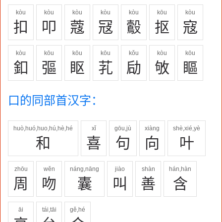
kòu
kòu
kòu
kòu
kòu
kōu
kòu
扣
叩
蔻
冦
鷇
抠
寇
kòu
kōu
kōu
kōu
kǒu
kòu
kōu
釦
彄
眍
芤
劶
敂
瞘
口的同部首汉字：
huò,huó,huo,hú,hè,hé
xǐ
gōu,jù
xiàng
shè,xié,yè
和
喜
句
向
叶
zhōu
wěn
náng,nāng
jiào
shàn
hán,hàn
周
吻
囊
叫
善
含
āi
tái,tāi
gě,hé