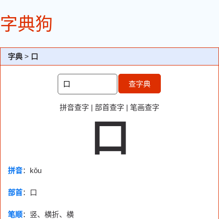
字典狗
字典
>
口
查字典
拼音查字
|
部首查字
|
笔画查字
口
拼音
：kǒu
部首
：
口
笔顺
：竖、横折、横