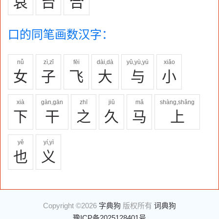
哀
台
合
口的同笔画数汉字：
nǚ
zì,zǐ
fēi
dài,dà
yǔ,yù,yú
xiǎo
女
子
飞
大
与
小
xià
gàn,gān
zhī
jiǔ
mǎ
shàng,shǎng
下
干
之
久
马
上
yě
yí,yì
也
义
Copyright ©2026
字典狗
版权所有
词典狗
豫ICP备2025128401号