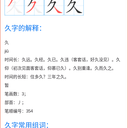
久字的解释：
久
jiǔ
时间长：久远。久经。久已。久违（客套话，好久没见）。久
仰（初次见面客套话，仰慕已久）。久别重逢。久而久之。
时间的长短：住多久？三年之久。
暂
笔画数：3；
部首：丿；
笔顺编号：354
久字常用组词：