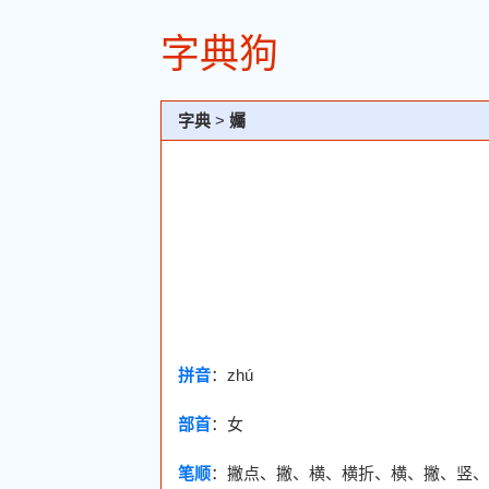
字典狗
字典
>
孎
拼音
：zhú
部首
：
女
笔顺
：撇点、撇、横、横折、横、撇、竖、