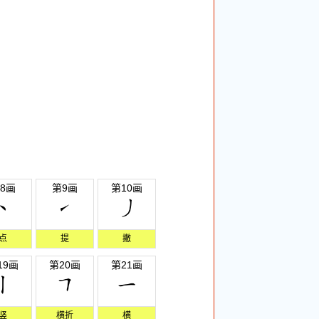
8画
第9画
第10画
点
提
撇
19画
第20画
第21画
竖
横折
横