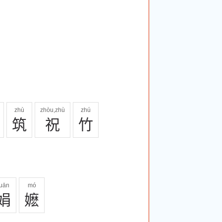
zhù
zhòu,zhù
zhú
筑
祝
竹
juān
mó
娟
嬷