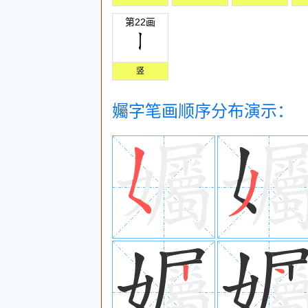
第22画
竖
孎字笔画顺序分布演示：