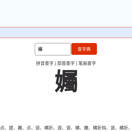
查字典
拼音查字
|
部首查字
|
笔画查字
孎
点、提、撇、点、竖、横折、竖、竖、横、撇、横折钩、竖、横折