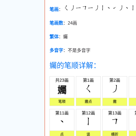
笔画
：
笔画数
：
24画
繁体
：孎
多音字
：不是多音字
孎的笔顺详解：
共23画
第1画
第2画
孎
笔顺
撇点
撇
第11画
第12画
第13画
点
竖
横折