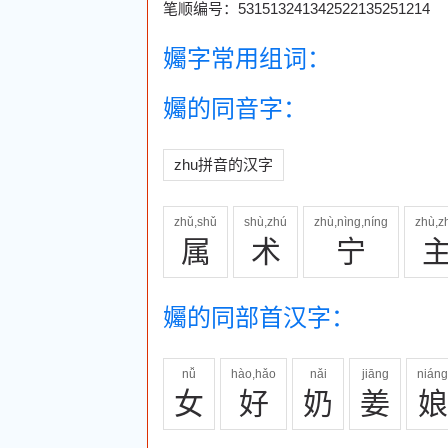
笔顺编号：531513241342522135251214
孎字常用组词：
孎的同音字：
zhu拼音的汉字
zhǔ,shǔ
shù,zhú
zhù,nìng,níng
zhù,z
属
术
宁
孎的同部首汉字：
nǚ
hào,hǎo
nǎi
jiāng
niáng
女
好
奶
姜
娘