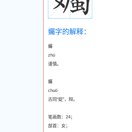
孎字的解释：
孎
zhú
谨慎。
孎
chuò
古同“娖”，辩。
笔画数：24；
部首：女；