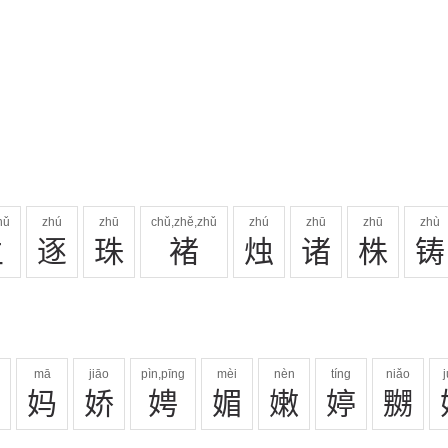
hǔ
zhú
zhū
chǔ,zhě,zhǔ
zhú
zhū
zhū
zhù
主
逐
珠
褚
烛
诸
株
铸
mā
jiāo
pìn,pīng
mèi
nèn
tíng
niǎo
妈
娇
娉
媚
嫩
婷
嬲