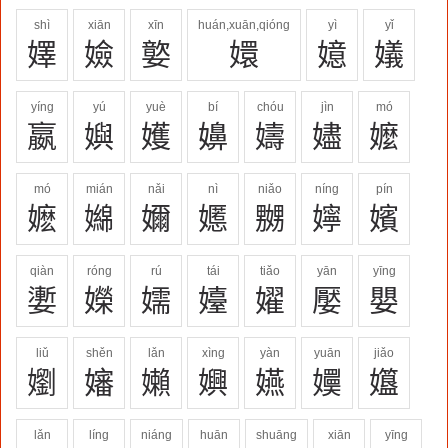
shì
xiān
xīn
huán,xuān,qióng
yì
yǐ
嬕
嬐
嬜
嬛
嬑
嬟
yíng
yú
yuè
bí
chóu
jìn
mó
嬴
嬩
嬳
嬶
嬦
嬧
嬤
mó
mián
nǎi
nì
niǎo
níng
pín
嬷
嬵
嬭
嬺
嬲
嬣
嬪
qiàn
róng
rú
tái
tiǎo
yān
yīng
嬱
嬫
嬬
嬯
嬥
嬮
嬰
liǔ
shěn
lǎn
xìng
yàn
yuān
jiǎo
嬼
嬸
嬾
嬹
嬿
嬽
孂
lǎn
líng
niáng
huān
shuāng
xiān
yīng