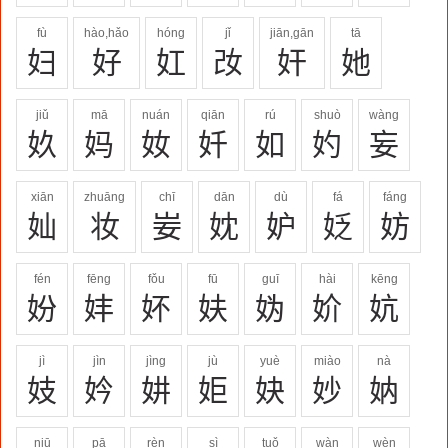
fù
hào,hǎo
hóng
jǐ
jiān,gān
tā
妇
好
妅
妀
奸
她
jiǔ
mā
nuán
qiān
rú
shuò
wàng
奺
妈
奻
奷
如
妁
妄
xiān
zhuāng
chī
dān
dù
fá
fáng
奾
妆
妛
妉
妒
姂
妨
fén
fēng
fǒu
fū
guī
hài
kēng
妢
妦
妚
妋
妫
妎
妔
jì
jìn
jìng
jù
yuè
miào
nà
妓
妗
妌
姖
妜
妙
妠
niū
pā
rèn
sì
tuǒ
wàn
wèn