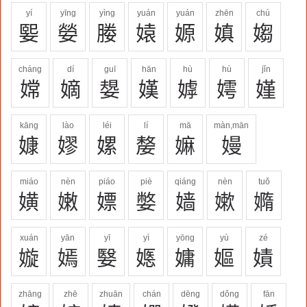
yí
yīng
yìng
yuán
yuán
zhēn
chú
媐
嫈
媵
媴
嫄
嫃
媰
cháng
dí
guī
hān
hù
hù
jǐn
嫦
嫡
嫢
嫨
嫭
嫮
嫤
kāng
lào
léi
lí
mā
màn,mān
嫝
嫪
嫘
嫠
嫲
嫚
miáo
nèn
piáo
piè
qiáng
nèn
tuǒ
嫹
嫩
嫖
嫳
嫱
嫰
嫷
xuán
yān
yī
yì
yōng
yù
zé
嫙
嫣
嫛
嫕
嫞
嫗
嫧
zhāng
zhē
zhuān
chán
dēng
dǒng
fān