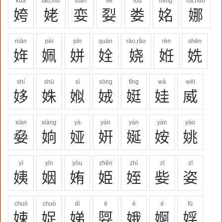
kuā
lǎo,mǔ
luán
liè
lóu
mǐng
nà,nuó
姱
姥
娈
姴
娄
姳
娜
nián
pèi
pīn
quán
ráo,rǎo
rèn
shēn
姩
姵
姘
姾
娆
姙
姺
shí
shū
sì
sōng
tǐng
wá
wēi
姼
姝
娰
娀
娗
娃
威
xiàn
xiàng
yà
yán
yán
yàn
yáo
姭
姠
娅
姸
娫
姲
姚
yí
yīn
yòu
zhěn
zhí
zī
zī
姨
姻
姷
姫
姪
姕
姿
chuò
chuò
dì
ē
é
ē
fū
娕
娖
娣
娿
娥
婀
娐