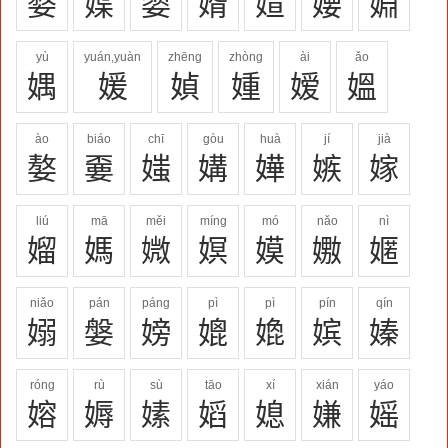
婺
媟
媭
婿
媗
婹
婣
yù
yuán,yuàn
zhēng
zhòng
ài
ǎo
媀
媛
媜
媑
嫒
媼
ào
biáo
chī
gòu
huà
jí
jià
嫯
嫑
媸
媾
嬅
嫉
嫁
liú
mā
měi
míng
mó
nǎo
nì
媹
媽
媺
嫇
嫫
嫐
嫟
niǎo
pán
páng
pì
pì
pín
qín
嫋
媻
嫎
媲
嫓
嫔
嫀
róng
rù
sù
tāo
xí
xián
yáo
嫆
媷
嫊
嫍
媳
嫌
媱