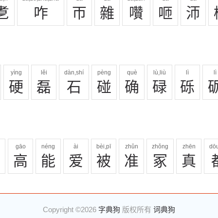
乽
咋
帀
雜
囋
咂
沞
yìng
lěi
dàn,shí
pèng
què
lù,liù
lì
lì
硬
磊
石
碰
确
碌
砾
gāo
néng
ài
bèi,pī
zhǔn
zhǒng
zhēn
dō
高
能
爱
被
准
冢
真
Copyright ©2026
字典狗
版权所有
词典狗