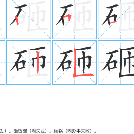
劫）。砸饭碗（喻失业）。砸锅（喻办事失败）。