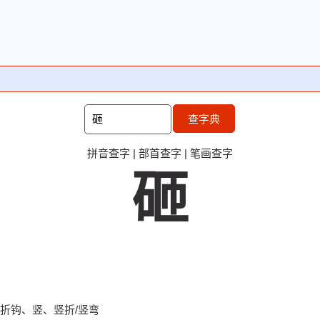
查字典
拼音查字
|
部首查字
|
笔画查字
砸
折钩、竖、竖折/竖弯