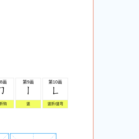
8画
第9画
第10画
折钩
竖
竖折/竖弯