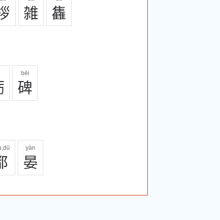
桚
雑
雥
bēi
砺
碑
u,dū
yàn
都
晏