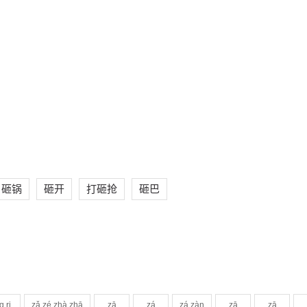
砸锅
砸开
打砸抢
砸巴
ɑ,ri
zǎ,zé,zhà,zhā
zā
zá
zá,zàn
zā
zā