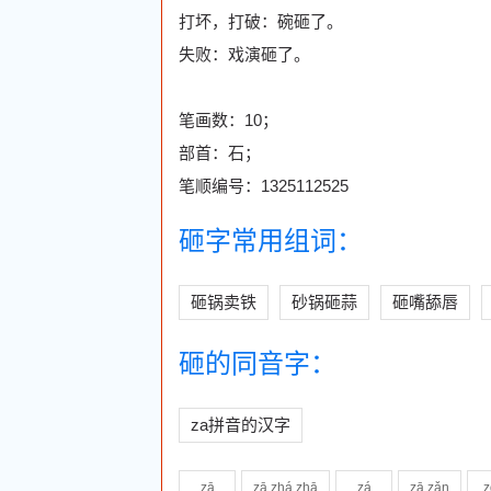
打坏，打破：碗砸了。
失败：戏演砸了。
笔画数：10；
部首：石；
笔顺编号：1325112525
砸字常用组词：
砸锅卖铁
砂锅砸蒜
砸嘴舔唇
砸的同音字：
za拼音的汉字
zā
zā,zhá,zhā
zá
zā,zǎn
z