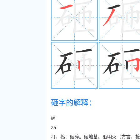
砸字的解释：
砸
zá
打，捣：砸碎。砸地基。砸明火（方言，抢