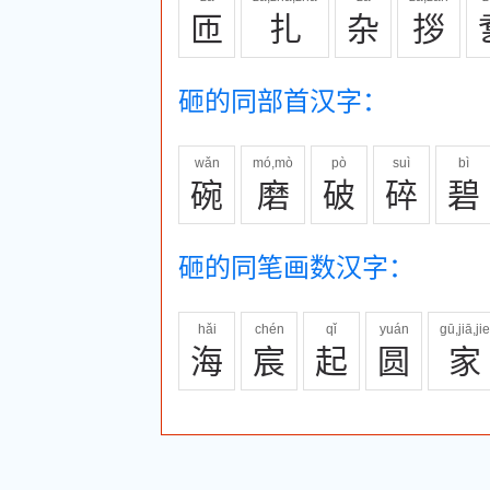
匝
扎
杂
拶
砸的同部首汉字：
wǎn
mó,mò
pò
suì
bì
碗
磨
破
碎
碧
砸的同笔画数汉字：
hǎi
chén
qǐ
yuán
gū,jiā,jie
海
宸
起
圆
家