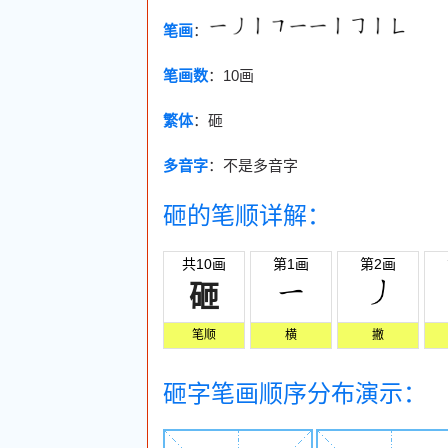
笔画
：
笔画数
：
10画
繁体
：砸
多音字
：不是多音字
砸的笔顺详解：
共10画
第1画
第2画
砸
笔顺
横
撇
砸字笔画顺序分布演示：