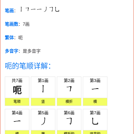
笔画
：
笔画数
：
7画
繁体
：呃
多音字
：是多音字
呃的笔顺详解：
共7画
第1画
第2画
第3画
呃
笔顺
竖
横折
横
第4画
第5画
第6画
第7画
横
撇
横折钩
竖弯钩