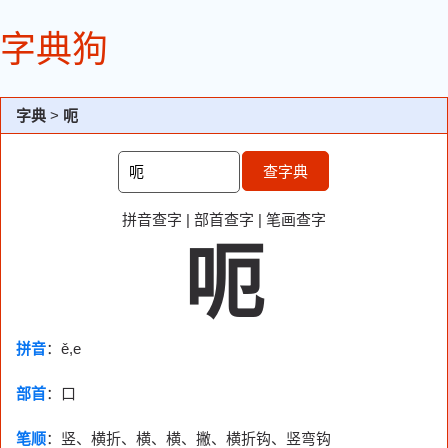
字典狗
字典
>
呃
查字典
拼音查字
|
部首查字
|
笔画查字
呃
拼音
：ě,e
部首
：
口
笔顺
：竖、横折、横、横、撇、横折钩、竖弯钩