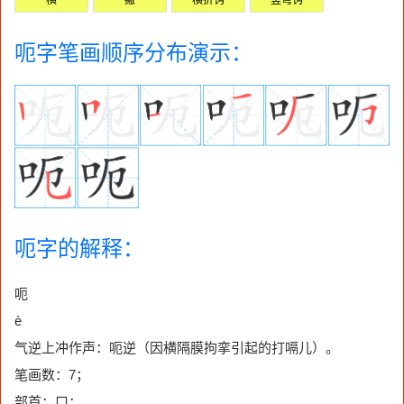
呃字笔画顺序分布演示：
呃字的解释：
呃
è
气逆上冲作声：呃逆（因横隔膜拘挛引起的打嗝儿）。
笔画数：7；
部首：口；