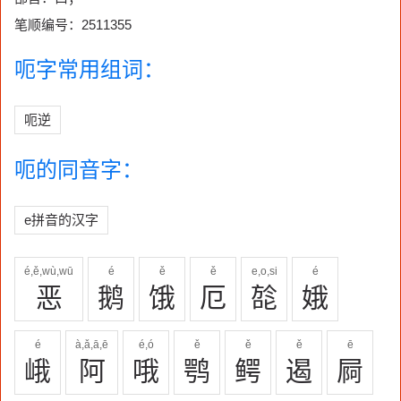
笔顺编号：2511355
呃字常用组词：
呃逆
呃的同音字：
e拼音的汉字
é,ě,wù,wū
é
ě
ě
e,o,si
é
恶
鹅
饿
厄
旕
娥
é
à,ǎ,ā,ē
é,ó
ě
ě
ě
ē
峨
阿
哦
鹗
鳄
遏
屙