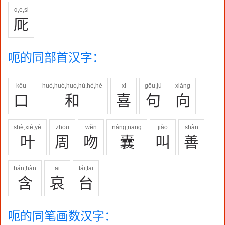
ɑ,e,si
厑
呃的同部首汉字：
kǒu
huò,huó,huo,hú,hè,hé
xǐ
gōu,jù
xiàng
口
和
喜
句
向
shè,xié,yè
zhōu
wěn
náng,nāng
jiào
shàn
叶
周
吻
囊
叫
善
hán,hàn
āi
tái,tāi
含
哀
台
呃的同笔画数汉字：