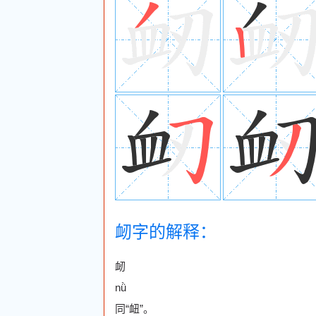
衂字的解释：
衂
nǜ
同“衄”。