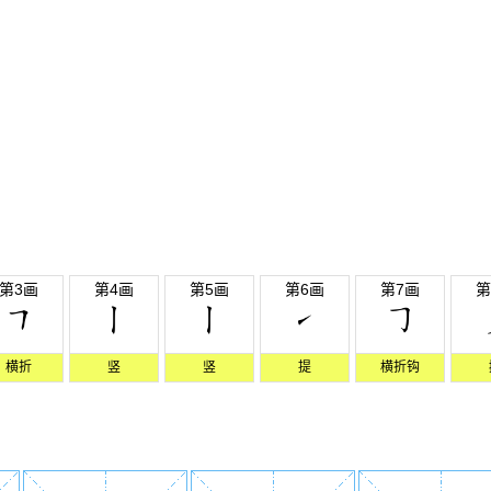
第3画
第4画
第5画
第6画
第7画
第
横折
竖
竖
提
横折钩