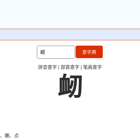
查字典
拼音查字
|
部首查字
|
笔画查字
衂
、撇、点