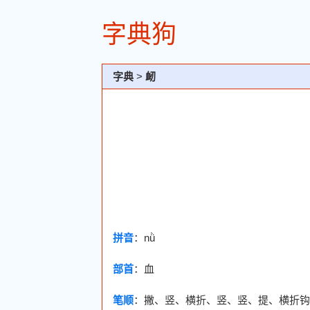
字典狗
字典
>
衂
拼音
：nǜ
部首
：
血
笔顺
：撇、竖、横折、竖、竖、提、横折钩