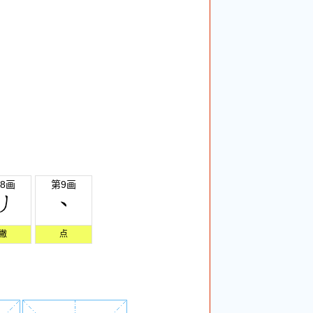
8画
第9画
撇
点