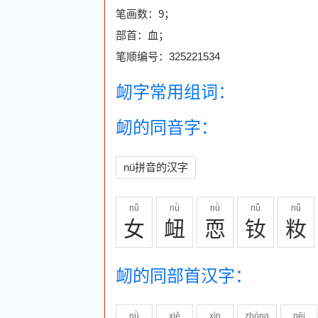
笔画数：9；
部首：血；
笔顺编号：325221534
衂字常用组词：
衂的同音字：
nü拼音的汉字
nǚ
nǜ
nǜ
nǚ
nǚ
女
衄
恧
钕
籹
衂的同部首汉字：
nǜ
xiě
xìn
zhòng
pēi