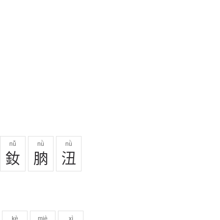
nǚ
nǜ
nǜ
釹
朒
沑
kè
miè
xì