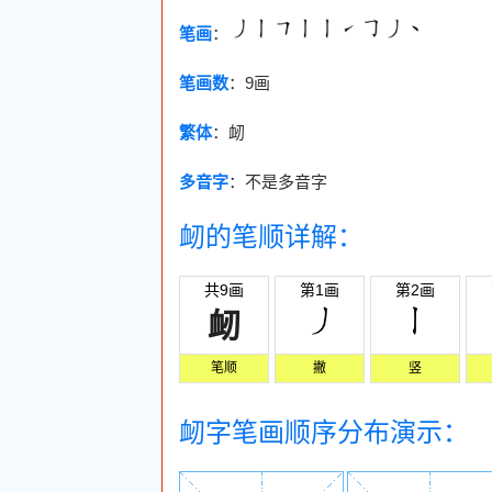
笔画
：
笔画数
：
9画
繁体
：衂
多音字
：不是多音字
衂的笔顺详解：
共9画
第1画
第2画
衂
笔顺
撇
竖
衂字笔画顺序分布演示：