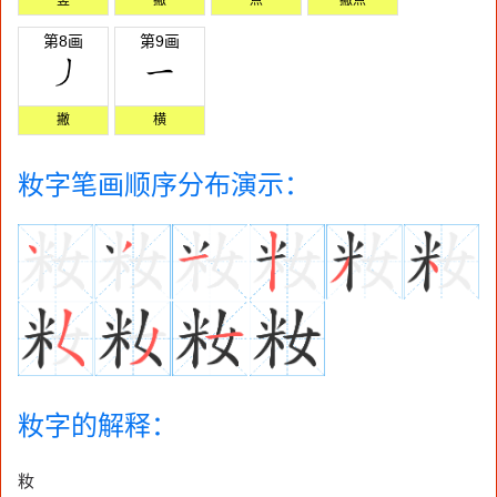
第8画
第9画
撇
横
籹字笔画顺序分布演示：
籹字的解释：
籹