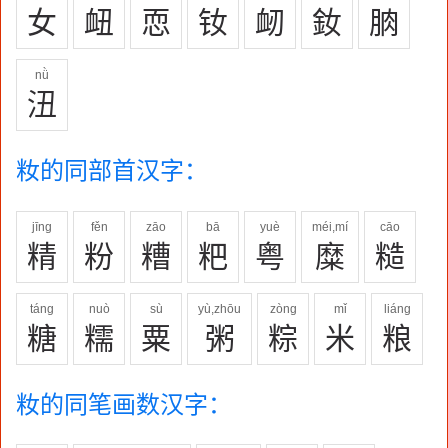
女
衄
恧
钕
衂
釹
朒
nǜ
沑
籹的同部首汉字：
jīng
fěn
zāo
bā
yuè
méi,mí
cāo
精
粉
糟
粑
粤
糜
糙
táng
nuò
sù
yù,zhōu
zòng
mǐ
liáng
糖
糯
粟
粥
粽
米
粮
籹的同笔画数汉字：