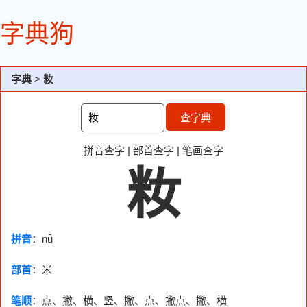
字典狗
字典
>
籹
查字典
拼音查字
|
部首查字
|
笔画查字
籹
拼音
：nǚ
部首
：
米
笔顺
：点、撇、横、竖、撇、点、撇点、撇、横