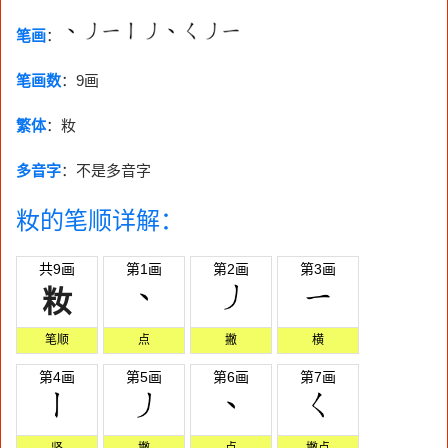
笔画
：
笔画数
：
9画
繁体
：籹
多音字
：不是多音字
籹的笔顺详解：
共9画
第1画
第2画
第3画
籹
笔顺
点
撇
横
第4画
第5画
第6画
第7画
竖
撇
点
撇点