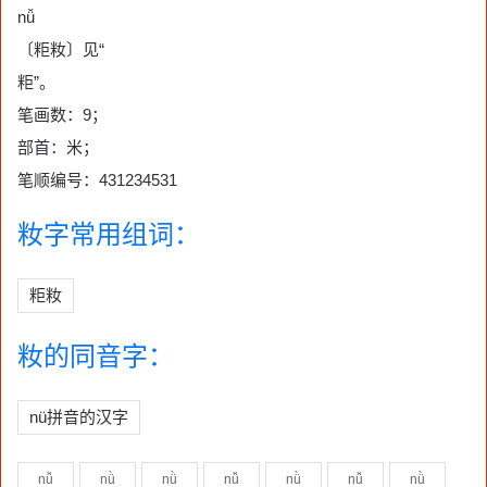
nǚ
〔粔籹〕见“
粔”。
笔画数：9；
部首：米；
笔顺编号：431234531
籹字常用组词：
粔籹
籹的同音字：
nü拼音的汉字
nǚ
nǜ
nǜ
nǚ
nǜ
nǚ
nǜ