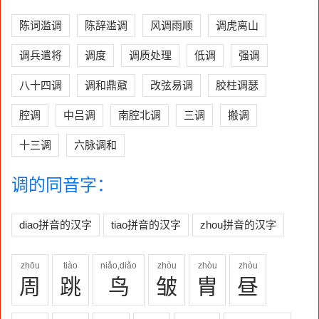
陈词滥调
陈辞滥调
风调雨顺
调虎离山
调兵遣将
调度
调质处理
低调
强调
八十四调
调和鼎鼐
改弦易调
胶柱调瑟
腔调
中吕调
南腔北调
三调
搬调
十三调
六脉调和
调的同音字：
diao拼音的汉字
tiao拼音的汉字
zhou拼音的汉字
zhōu
tiào
niǎo,diǎo
zhòu
zhòu
zhòu
周
跳
鸟
皱
胄
昼