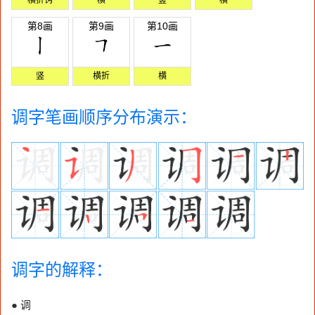
第8画
第9画
第10画
竖
横折
横
调字笔画顺序分布演示：
调字的解释：
● 调