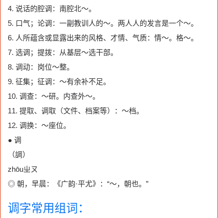
4. 说话的腔调：南腔北～。
5. 口气；论调：一副教训人的～。两人人的发言是一个～。
6. 人所蕴含或显露出来的风格、才情、气质：情～。格～。
7. 选调；提拨：从基层～选干部。
8. 调动：岗位～整。
9. 征集；征调：～有余补不足。
10. 调查：～研。内查外～。
11. 提取、调取（文件、档案等）：～档。
12. 调换：～座位。
● 调
（調）
zhōuㄓㄡ
◎ 朝，早晨：《广韵·平尤》：“～，朝也。”
调字常用组词：