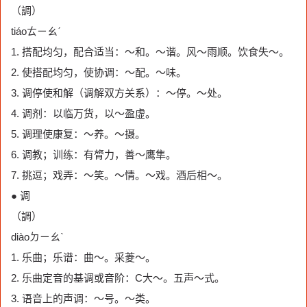
（調）
tiáoㄊㄧㄠˊ
1. 搭配均匀，配合适当：～和。～谐。风～雨顺。饮食失～。
2. 使搭配均匀，使协调：～配。～味。
3. 调停使和解（调解双方关系）：～停。～处。
4. 调剂：以临万货，以～盈虚。
5. 调理使康复：～养。～摄。
6. 调教；训练：有膂力，善～鹰隼。
7. 挑逗；戏弄：～笑。～情。～戏。酒后相～。
● 调
（調）
diàoㄉㄧㄠˋ
1. 乐曲；乐谱：曲～。采菱～。
2. 乐曲定音的基调或音阶：C大～。五声～式。
3. 语音上的声调：～号。～类。