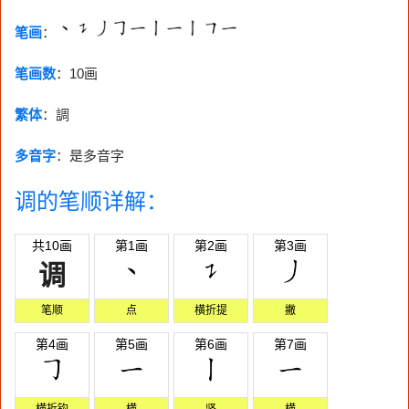
笔画
：
笔画数
：
10画
繁体
：調
多音字
：是多音字
调的笔顺详解：
共10画
第1画
第2画
第3画
调
笔顺
点
横折提
撇
第4画
第5画
第6画
第7画
横折钩
横
竖
横