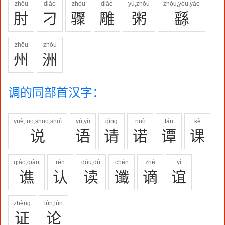
zhǒu
diāo
zhòu
diāo
yù,zhōu
zhòu,yóu,yáo
肘
刁
骤
雕
粥
繇
zhōu
zhōu
州
洲
调的同部首汉字：
yuè,tuō,shuō,shuì
yù,yǔ
qǐng
nuò
tán
kè
说
语
请
诺
谭
课
qiáo,qiào
rèn
dòu,dú
chèn
zhé
yì
谯
认
读
谶
谪
谊
zhèng
lún,lùn
证
论