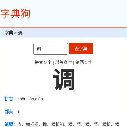
字典狗
字典
>
调
查字典
拼音查字
|
部首查字
|
笔画查字
调
拼音
：zhōu,tiáo,diào
部首
：
讠
笔顺
：点、横折提、撇、横折钩、横、竖、横、竖、横折、横