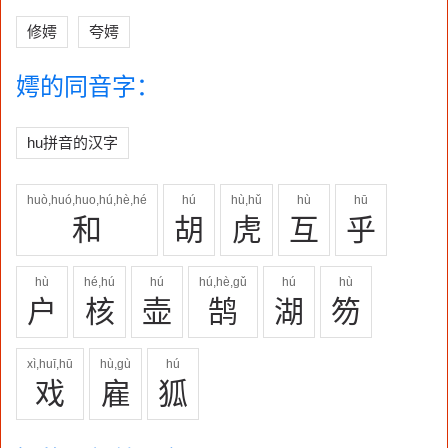
修嫮
夸嫮
嫮的同音字：
hu拼音的汉字
huò,huó,huo,hú,hè,hé
hú
hù,hǔ
hù
hū
和
胡
虎
互
乎
hù
hé,hú
hú
hú,hè,gǔ
hú
hù
户
核
壶
鹄
湖
笏
xì,huī,hū
hù,gù
hú
戏
雇
狐