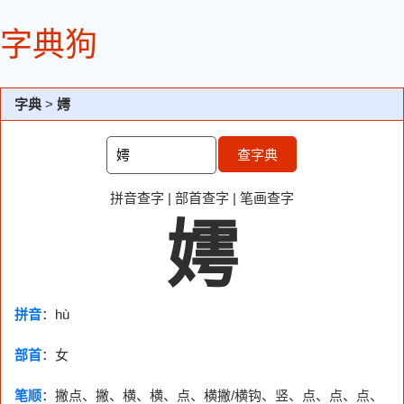
字典狗
字典
>
嫮
查字典
拼音查字
|
部首查字
|
笔画查字
嫮
拼音
：hù
部首
：
女
笔顺
：撇点、撇、横、横、点、横撇/横钩、竖、点、点、点、