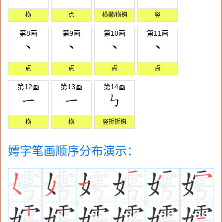
横
点
横撇/横钩
竖
第8画
第9画
第10画
第11画
点
点
点
点
第12画
第13画
第14画
横
横
竖折折钩
嫮字笔画顺序分布演示：