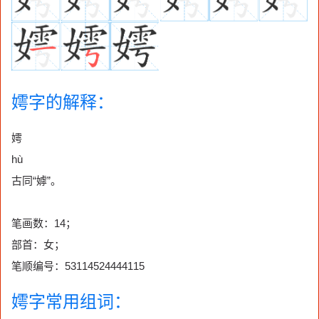
嫮字的解释：
嫮
hù
古同“嫭”。
笔画数：14；
部首：女；
笔顺编号：53114524444115
嫮字常用组词：