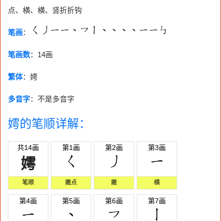
点、横、横、竖折折钩
笔画
：
笔画数
：
14画
繁体
：嫮
多音字
：不是多音字
嫮的笔顺详解：
共14画
第1画
第2画
第3画
嫮
笔顺
撇点
撇
横
第4画
第5画
第6画
第7画