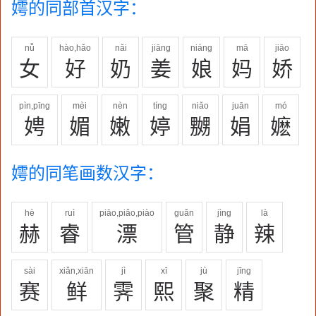
嫮的同部首汉字：
nǚ
hào,hǎo
nǎi
jiāng
niáng
mā
jiāo
女
好
奶
姜
娘
妈
娇
pìn,pīng
mèi
nèn
tíng
niǎo
juān
mó
娉
媚
嫩
婷
嬲
娟
嬷
嫮的同笔画数汉字：
hè
ruì
piāo,piǎo,piào
guǎn
jìng
là
赫
睿
漂
管
静
辣
sài
xiǎn,xiān
jì
xī
jù
jīng
赛
鲜
霁
熙
聚
精