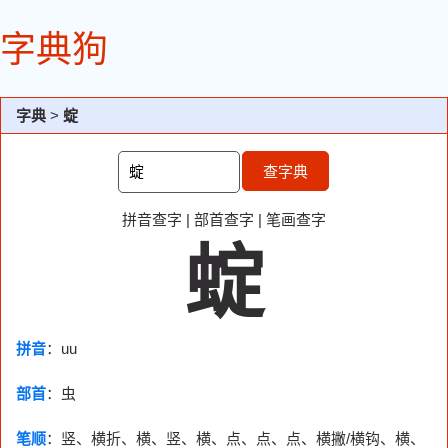
字典狗
字典
>
蝊
查字典
拼音查字
|
部首查字
|
笔画查字
蝊
拼音
：uu
部首
：
虫
笔顺
：竖、横折、横、竖、横、点、点、点、横撇/横钩、横、