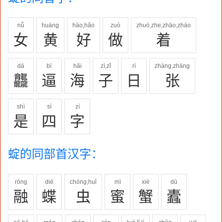
nǚ
huáng
hào,hǎo
zuò
zhuó,zhe,zhāo,zháo
女
黄
好
做
着
dá
bī
hǎi
zì,zǐ
rì
zhàng,zhāng
龘
逼
海
子
日
张
shì
sì
zì
是
四
字
蝊的同部首汉字：
róng
dié
chóng,huǐ
mì
xiè
dù
融
蝶
虫
蜜
蟹
蠹