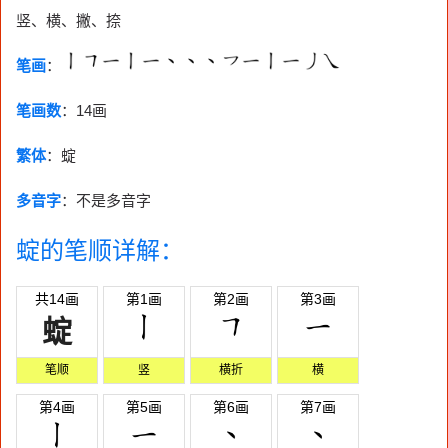
竖、横、撇、捺
笔画
：
笔画数
：
14画
繁体
：蝊
多音字
：不是多音字
蝊的笔顺详解：
共14画
第1画
第2画
第3画
蝊
笔顺
竖
横折
横
第4画
第5画
第6画
第7画