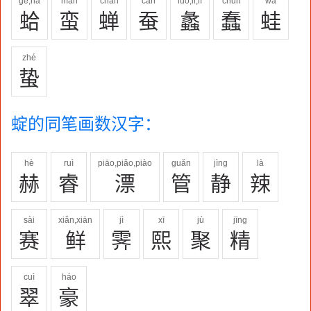
gé,há
mán
chán
cán
luó,lǐ,lí
chǔn
wā
蛤
蛮
蝉
蚕
蠡
蠢
蛙
zhé
蛰
蝊的同笔画数汉字：
hè
ruì
piāo,piǎo,piào
guǎn
jìng
là
赫
睿
漂
管
静
辣
sài
xiǎn,xiān
jì
xī
jù
jīng
赛
鲜
霁
熙
聚
精
cuì
háo
翠
豪