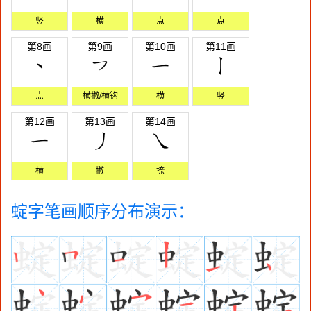
竖
横
点
点
第8画
第9画
第10画
第11画
点
横撇/横钩
横
竖
第12画
第13画
第14画
横
撇
捺
蝊字笔画顺序分布演示：