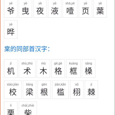
yé
yè
yè
yè
shā,yē
yè
yè
爷
曳
夜
液
噎
页
葉
yè
晔
枽的同部首汉字：
jī
shù,zhú
mù
gé,gē
kuàng
sāng
机
术
木
格
框
槡
xiào,jiào
liáng
gēn
jiàn,kǎn
xǔ
jí
校
梁
根
槛
栩
棘
lì
chái,zhài
栗
柴