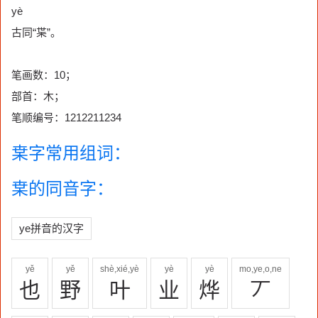
yè
古同“枼”。
笔画数：10；
部首：木；
笔顺编号：1212211234
枽字常用组词：
枽的同音字：
ye拼音的汉字
yě
yě
shè,xié,yè
yè
yè
mo,ye,o,ne
也
野
叶
业
烨
丆