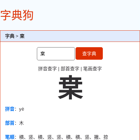
字典狗
字典
>
枽
查字典
拼音查字
|
部首查字
|
笔画查字
枽
拼音
：yè
部首
：
木
笔顺
：横、竖、横、竖、竖、横、横、竖、撇、捺