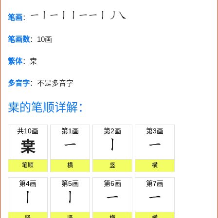
笔画
：
笔画数
：
10画
繁体
：枽
多音字
：不是多音字
枽的笔顺详解：
共10画
第1画
第2画
第3画
枽
笔顺
横
竖
横
第4画
第5画
第6画
第7画
竖
竖
横
横