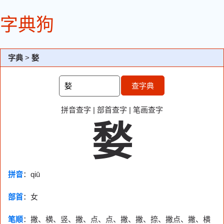
字典狗
字典
>
媝
查字典
拼音查字
|
部首查字
|
笔画查字
媝
拼音
：qiū
部首
：
女
笔顺
：撇、横、竖、撇、点、点、撇、撇、捺、撇点、撇、横