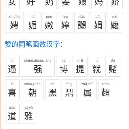
女
好
奶
姜
娘
妈
娇
pìn,pīng
mèi
nèn
tíng
niǎo
juān
mó
娉
媚
嫩
婷
嬲
娟
嬷
媝的同笔画数汉字：
bī
qiǎng,qiáng,jiàng
bó
dī,tí
jiù
dǔ
逼
强
博
提
就
赌
xǐ
cháo,zhāo
hēi
dǐng
zhǔ,shǔ
chāo
喜
朝
黑
鼎
属
超
dào
yǎ,yā
道
雅