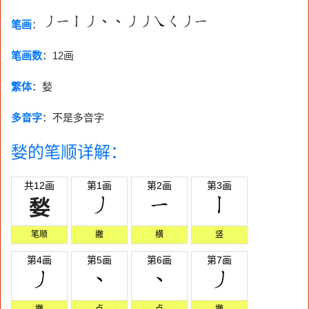
笔画
：
笔画数
：
12画
繁体
：媝
多音字
：不是多音字
媝的笔顺详解：
共12画
第1画
第2画
第3画
媝
笔顺
撇
横
竖
第4画
第5画
第6画
第7画
撇
点
点
撇