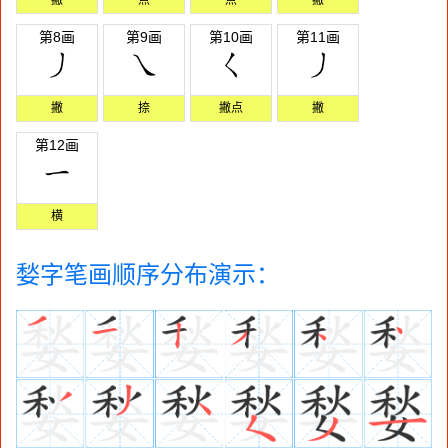
第8画
第9画
第10画
第11画
撇
捺
撇点
撇
第12画
横
媝字笔画顺序分布演示：