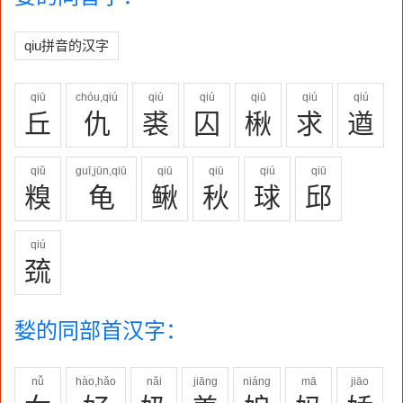
qiu拼音的汉字
qiū
chóu,qiú
qiú
qiú
qiū
qiú
qiú
丘
仇
裘
囚
楸
求
遒
qiǔ
guī,jūn,qiū
qiū
qiū
qiú
qiū
糗
龟
鳅
秋
球
邱
qiú
巯
媝的同部首汉字：
nǚ
hào,hǎo
nǎi
jiāng
niáng
mā
jiāo